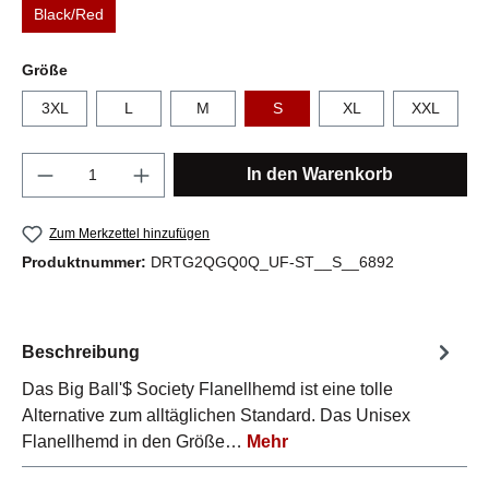
Black/Red
auswählen
Größe
3XL
L
M
S
XL
XXL
Produkt Anzahl: Gib den gewünschten Wert e
In den Warenkorb
Zum Merkzettel hinzufügen
Produktnummer:
DRTG2QGQ0Q_UF-ST__S__6892
Beschreibung
Das Big Ball'$ Society Flanellhemd ist eine tolle
Alternative zum alltäglichen Standard. Das Unisex
Flanellhemd in den Größe…
Mehr