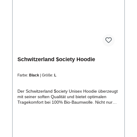
Schwitzerland $ociety Hoodie
Farbe:
Black
| Größe:
L
Der Schwitzerland $ociety Unisex Hoodie überzeugt
mit seiner soften Qualität und bietet optimalen
Tragekomfort bei 100% Bio-Baumwolle. Nicht nur
gut für dich, sondern auch für die Umwelt.
Produktdetails: Das modische Multitalent in
absoluter Premium Qualität! Dieser stylische
Begleiter ist stabil, bequem und unterstützt dich bei
jedem Look. Schwitzerland $ociety Unisex Organic
Hoodie für mehr Nachhaltigkeit Zertifikate: OEKO-