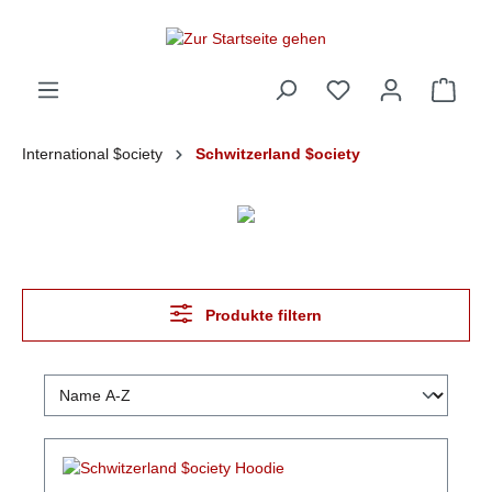
alt springen
International $ociety
Schwitzerland $ociety
Produkte filtern