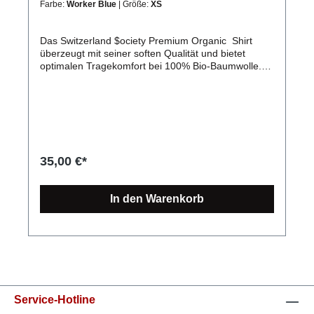
Farbe:
Worker Blue
| Größe:
XS
ausgezeichnete Produkt- sowie Stickqualität.
Exklusiv in Deutschland produziert.Spare ganz
einfach Versandkosten: Kombiniere kostengünstig
Das Switzerland $ociety Premium Organic Shirt
mehrere Artikel und zahle nur einmal Versand!
überzeugt mit seiner soften Qualität und bietet
optimalen Tragekomfort bei 100% Bio-Baumwolle.
Nicht nur gut für dich, sondern auch für die Umwelt.
Produktdetails: Switzerland $ociety Premium
Organic Shirt für mehr Nachhaltigkeit Zertifikate:
OEKO-Tex Standard 100, FairWear Foundation,
OCS 100 Blended, GRS, PETA Die verwendete
Baumwolle stammt aus 100% biologischem Anbau.
Es wird keine Gentechnik verwendet, weniger
35,00 €*
Wasser verbraucht und es kommen keine
Chemikalien wie Düngemittel oder Pestizide zum
Einsatz. Material: 100% Bio-Baumwolle Grammatur:
In den Warenkorb
180 g/m² Verarbeitung: weiche und ebenmäßige
Oberfläche, Seitennähte für optimale Passform
Schnitt: schmaler Kragen aus Rippstrick für eine
moderne Optik Extras: ohne Hersteller-Label im
Nacken Größen: XS, S, M, L, XL, XXL, 3XL, 4XL,
5XLlanglebiger Stick, dessen Farben auch nach
mehreren Wäschen noch schön und kräftig
leuchtenangenehme Passform und hoher
Service-Hotline
Tragekomfort in verschiedenen Größen (XS, S, M, L,