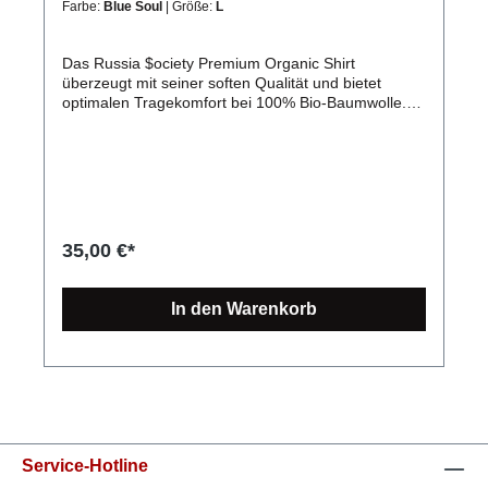
Farbe:
Blue Soul
| Größe:
L
ausgezeichnete Produkt- sowie Stickqualität.
Exklusiv in Deutschland produziert.Spare ganz
einfach Versandkosten: Kombiniere kostengünstig
Das Russia $ociety Premium Organic Shirt
mehrere Artikel und zahle nur einmal Versand!
überzeugt mit seiner soften Qualität und bietet
optimalen Tragekomfort bei 100% Bio-Baumwolle.
Nicht nur gut für dich, sondern auch für die Umwelt.
Produktdetails: Russia $ociety Premium Organic
Shirt für mehr Nachhaltigkeit Zertifikate: OEKO-Tex
Standard 100, FairWear Foundation, OCS 100
Blended, GRS, PETA Die verwendete Baumwolle
stammt aus 100% biologischem Anbau. Es wird
keine Gentechnik verwendet, weniger Wasser
35,00 €*
verbraucht und es kommen keine Chemikalien wie
Düngemittel oder Pestizide zum Einsatz. Material:
100% Bio-Baumwolle Grammatur: 180 g/m²
In den Warenkorb
Verarbeitung: weiche und ebenmäßige Oberfläche,
Seitennähte für optimale Passform Schnitt: schmaler
Kragen aus Rippstrick für eine moderne Optik
Extras: ohne Hersteller-Label im Nacken Größen:
XS, S, M, L, XL, XXL, 3XL, 4XL, 5XLlanglebiger
Stick, dessen Farben auch nach mehreren Wäschen
noch schön und kräftig leuchtenangenehme
Passform und hoher Tragekomfort in verschiedenen
Service-Hotline
Größen (XS, S, M, L, XL, XXL, 3XL, 4XL,