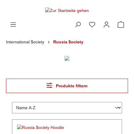
alt springen
International $ociety
Russia $ociety
Produkte filtern