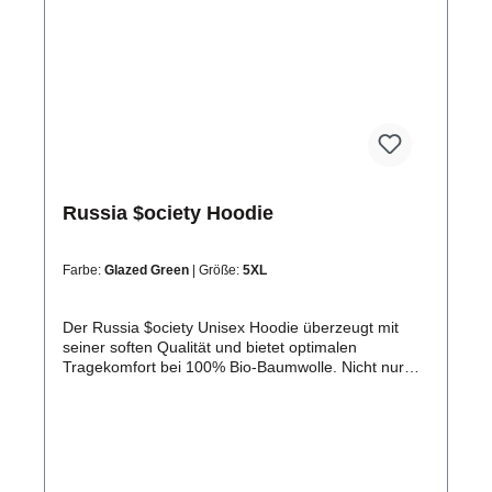
Russia $ociety Hoodie
Farbe:
Glazed Green
| Größe:
5XL
Der Russia $ociety Unisex Hoodie überzeugt mit
seiner soften Qualität und bietet optimalen
Tragekomfort bei 100% Bio-Baumwolle. Nicht nur
gut für dich, sondern auch für die Umwelt.
Produktdetails: Das modische Multitalent in
absoluter Premium Qualität! Dieser stylische
Begleiter ist stabil, bequem und unterstützt dich bei
jedem Look. Russia $ociety Unisex Organic Hoodie
für mehr Nachhaltigkeit Zertifikate: OEKO-Tex