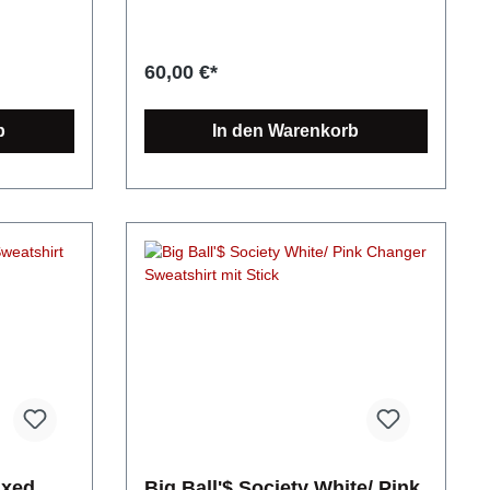
Multitalent
Umwelt. Nach erfolgter Bestellung wird
 M, L, XL,
einfach Versandkosten: Kombiniere
! Dieser
dein Produkt exklusiv für dich
essen
kostengünstig mehrere Artikel und zahle
 bequem und
unmittelbar produziert und innerhalb
 Wäschen
nur einmal Versand!
k. Big
zwei Werktagen versendet. Somit erhält
60,00 €*
 Oversized
jeder Kunde ein Einzelstück und wir
derseite,
t
schonen ganz nebenbei noch die
her
rd 100,
Umwelt, da wir nur dann produzieren
b
In den Warenkorb
iedenen
00
wenn eine Bestellung des Produktes
gewählte
wendete
erfolgt. Produktdetails: Die modische
ohen
und faire Alternative: Dieses Unisex
eistet eine
Organic Relaxed Sweatshirt punktet in
e
er Wasser
Sachen klassischem Design trotz
schland
ine
lässigem Schnitt. Es bildet eine
oder
Alternative zum klassischen Hoodie und
 diesem
bietet sich vor allem für die
 und zahle
eil besteht
Übergangsjahreszeit an, egal ob zum
r und ist
Drüber- oder Drunterziehen. Big Ball'$
eingelegt
Society limited Organic Relaxed Sweater
ermeiden.
für mehr Nachhaltigkeit Zertifikate:
weatware.
OEKO-Tex Standard 100, FairWear
Foundation, OCS 100 Blended, GRS,
ung: 85%
PETA Die verwendete Baumwolle
es-
stammt aus 100% biologischem Anbau.
² Schnitt:
Es wird keine Gentechnik verwendet,
hnitt
weniger Wasser verbraucht und es
axed
Big Ball'$ Society White/ Pink