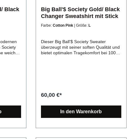
d/ Black
Big Ball'$ Society Gold/ Black
Changer Sweatshirt mit Stick
Farbe:
Cotton Pink
| Größe:
L
 modernen
Dieser Big Ball'$ Society Sweater
 Society
überzeugt mit seiner soften Qualität und
ne weiche
bietet optimalen Tragekomfort bei 100%
nehmes
Bio-Baumwolle. Nicht nur gut für dich,
sondern auch für die Umwelt. Big Ball'$
seite
Society Changer Sweatshirt
. Die
Produktdetails: Die modische und faire
k aus und
Alternative: Dieses Unisex Organic
ssend zur
Sweatshirt punktet in Sachen
ll'$
klassischem Design trotz modernem
60,00 €*
erer Stoff
Look. Es bildet eine Alternative zum
agegefühl
klassischen Hoodie und bietet sich vor
fläche
allem für die Übergangsjahreszeit an,
b
In den Warenkorb
e-Feel. Der
egal ob zum Drüber- oder
 die
Drunterziehen. Unisex Organic Sweater
 einer
für mehr Nachhaltigkeit Zertifikate:
ten
OEKO-Tex Standard 100, FairWear
ersized
Foundation, OCS 100 Blended, GRS,