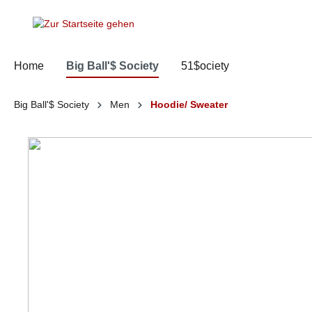
springen
Zur Hauptnavigation springen
Home
Big Ball'$ Society
51$ociety
Big Ball'$ Society
Men
Hoodie/ Sweater