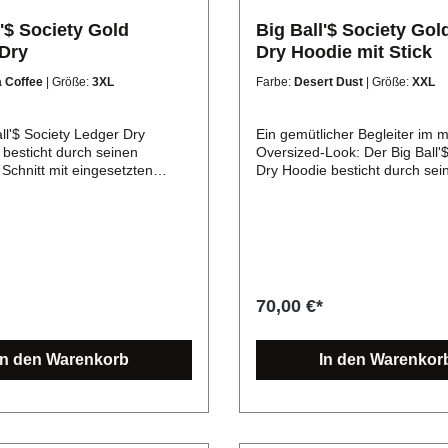
l'$ Society Gold
Big Ball'$ Society Gol
Dry
Dry Hoodie mit Stick
a Coffee
| Größe:
3XL
Farbe:
Desert Dust
| Größe:
XXL
ll'$ Society Ledger Dry
Ein gemütlicher Begleiter im
 besticht durch seinen
Oversized-Look: Der Big Ball'$
chnitt mit eingesetzten
Dry Hoodie besticht durch sei
 Oversized-Look. Die weiche
Baumwolle, die für ein ange
lle fühlt sich hochwertig an
Tragegefühl sorgt. Eine große
richt angenehmen
Kängurutasche auf der Vorder
rt. Dein lässiger Begleiter:
schafft Platz für Handy und Co
ll'$ Society Ledger
kuschelige Kapuze sieht schic
hirt sorgt immer für einen
hält zudem warm. Neu und pa
k. Seine eingesetzten Ärmel
kalten Jahreszeit: unser Big Ba
70,00 €*
oderne Oversized-Look
Society Dry Hoodie. Sein schw
esonders hervor. Das
sorgt für ein hochwertiges Tr
 ist in der Unisex-Version
und die leicht angeraute Ober
In den Warenkorb
In den Warenkor
 und hat mit 400 g/m² einen
schafft den ultimativen Vintag
ertigen Stoff. Die weiche Bio-
Boxcut Hoodie überzeugt über
erleiht dir dabei ein tolles
gängigen Farbtöne hinaus, mit
l. Einfach zu kombinieren mit
trendy Farbauswahl in gedeck
ginghose entstehen bequeme
Tönen.Mit seinem kastigen ov