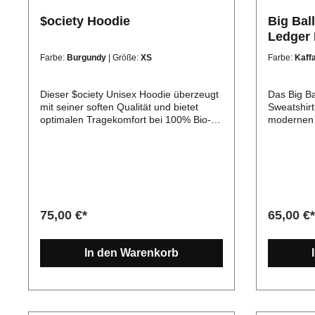
$ociety Hoodie
Big Bal
Ledger 
Farbe:
Burgundy
| Größe:
XS
Farbe:
Kaff
Dieser $ociety Unisex Hoodie überzeugt
Das Big Ba
mit seiner soften Qualität und bietet
Sweatshirt
optimalen Tragekomfort bei 100% Bio-
modernen S
Baumwolle. Nicht nur gut für dich,
Ärmeln im
sondern auch für die Umwelt.
Bio-Baumwo
Produktdetails: Das modische Multitalent
und versp
in absoluter Premium Qualität! Dieser
Tragekomfo
stylische Begleiter ist stabil, bequem und
Das Big Ba
unterstützt dich bei jedem Look. $ociety
Dry Sweats
Unisex Organic Hoodie für mehr
coolen Loo
75,00 €*
65,00 €*
Nachhaltigkeit Zertifikate: OEKO-Tex
und der m
Standard 100, FairWear Foundation,
stechen b
OCS 100 Blended, GRS, PETA Die
Sweatshirt
In den Warenkorb
verwendete Baumwolle stammt aus
erhältlich
100% biologischem Anbau. Es wird keine
sehr hochw
Gentechnik verwendet, weniger Wasser
Baumwolle v
verbraucht und es kommen keine
Tragegefüh
Chemikalien wie Düngemittel oder
einer Jog